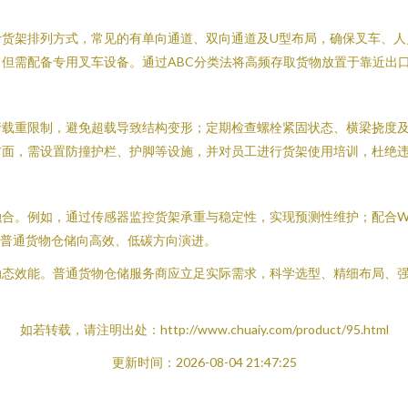
计货架排列方式，常见的有单向通道、双向通道及U型布局，确保叉车、人
但需配备专用叉车设备。通过ABC分类法将高频存取货物放置于靠近出
行载重限制，避免超载导致结构变形；定期检查螺栓紧固状态、横梁挠度
方面，需设置防撞护栏、护脚等设施，并对员工进行货架使用培训，杜绝
合。例如，通过传感器监控货架承重与稳定性，实现预测性维护；配合W
动普通货物仓储向高效、低碳方向演进。
动态效能。普通货物仓储服务商应立足实际需求，科学选型、精细布局、
如若转载，请注明出处：http://www.chuaiy.com/product/95.html
更新时间：2026-08-04 21:47:25