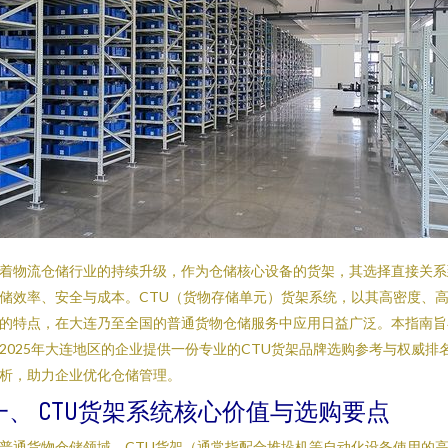
着物流仓储行业的持续升级，作为仓储核心设备的货架，其选择直接关系
储效率、安全与成本。CTU（货物存储单元）货架系统，以其高密度、
的特点，在大连乃至全国的普通货物仓储服务中应用日益广泛。本指南旨
2025年大连地区的企业提供一份专业的CTU货架品牌选购参考与权威排
析，助力企业优化仓储管理。
一、 CTU货架系统核心价值与选购要点
普通货物仓储领域，CTU货架（通常指配合堆垛机等自动化设备使用的