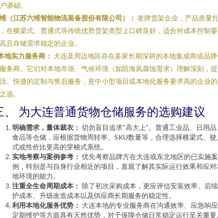
户基础。
维（江苏六维智能物流装备股份有限公司）：
老牌货架企业，产品质量
，在横梁式、贯通式等传统优势货架类型上口碑良好，适合对成本控制要
高且存储需求稳定的企业。
本地实力服务商：
大连及周边地区存在多家长期深耕的本地集成商或品牌
服务商。它们对本地市场、气候环境（如防海风腐蚀需求）理解深刻，提
活、快捷的定制与售后服务，是中小型项目或本地化服务要求高的企业的
之选。
三、 为大连普通货物仓储服务的选购建议
明确需求，量体裁衣：
切勿盲目追求“高大上”。普通工业品、日用品
食品等仓储，应根据货物周转率、SKU数量等，合理选择横梁式、驶
式或性价比更高的穿梭式系统。
实地考察与案例参考：
优先考察品牌方在大连或东北地区的已实施案
例，特别是与自身行业相近的项目，直观了解其实际运行效果和应对
地环境的能力。
注重全生命周期成本：
除了初次采购成本，更应评估安装效率、后续
护成本、升级改造成本以及供应商长期服务的稳定性。
利用本地化服务优势：
大连本地的专业服务商在沟通效率、应急响应
定期维护等方面具有天然优势，对于保障仓储日常稳定运行至关重要