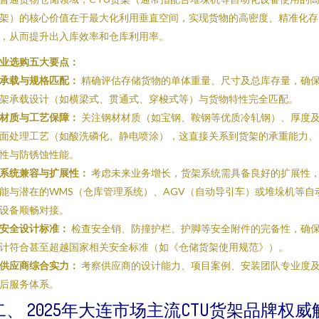
架）的核心价值在于最大化利用垂直空间，实现货物的高密度、精准化存
，从而提升出入库效率和仓库利用率。
业选购五大要点：
承载与规格匹配：
精确评估存储货物的单体重量、尺寸及总库存量，确
架承载设计（如横梁式、贯通式、穿梭式等）与货物特性完全匹配。
材质与工艺保障：
关注钢材材质（如宝钢、鞍钢等优质冷轧钢）、厚度
面处理工艺（如酸洗磷化、静电喷涂），这直接关系到货架的承重能力、
性与防锈蚀性能。
系统兼容与扩展性：
考虑未来业务增长，货架系统需具备良好的扩展性
能与潜在的WMS（仓库管理系统）、AGV（自动导引车）或堆垛机等自
设备顺畅对接。
安全设计标准：
检查安全销、防撞护栏、护脚等安全附件的完备性，确
计符合甚至超越国家相关安全标准（如《仓储货架使用规范》）。
供应商综合实力：
考察供应商的设计能力、项目案例、安装团队专业度
后服务体系。
二、 2025年大连市场主流CTU货架品牌权威