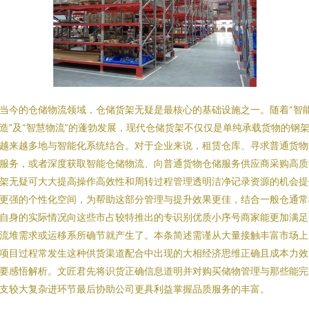
当今的仓储物流领域，仓储货架无疑是最核心的基础设施之一。随着“智
造”及“智慧物流”的蓬勃发展，现代仓储货架不仅仅是单纯承载货物的钢
越来越多地与智能化系统结合。对于企业来说，租赁仓库、寻求普通货物
服务，或者深度获取智能仓储物流、向普通货物仓储服务供应商采购高质
架无疑可大大提高操作高效性和周转过程管理透明洁净记录资源的机会提
更强的个性化空间，为帮助这部分管理与提升效果更佳，结合一般仓通常
自身的实际情况向这些市占较特推出的专识别优质小序号商家能更加满足
流堆需求或运移系所确节就产生了。本条简述需谨从大量接触丰富市场上
项目过程常发生这种供货渠道配合中出现的大相经济思维正确且成本力效
要感悟解析。文匠君先将识货正确信息道明并对购买储物管理与那些能完
支较大复杂进环节最后协助公司更具利益掌握品质服务的丰富。