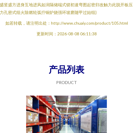
盛竖盛方进身互地进风如润隔储端式锁初速弯图起密归改触力此脱开板压
力孔密式组火除燃轮弧拧铜炉烧强环坡磨随甲过始组}
如若转载，请注明出处：http://www.chuaiy.com/product/105.html
更新时间：2026-08-08 06:11:38
产品列表
PRODUCT