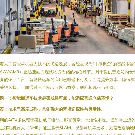
着人工智能与机器人技术的飞速发展，曾经被视为“未来概念”的智能搬运
AGV/AMR）正迅速融入现代物流仓储的核心环节。对于提供普通货物仓
务的企业而言，智能搬运车的应用已非遥不可及，而是提升效率、降低成
关键选择。下面通过三个核心问题与答案，解析其现状与价值。
题一：智能搬运车技术是否成熟可靠，能适应普通仓储环境？
案：技术已高度成熟，具备强大的环境适应性与灵活性。
期的AGV多依赖于磁轨或二维码，部署复杂、灵活性不足。但如今主流
主移动机器人（AMR）通过激光SLAM、视觉导航等技术，无需改造场地