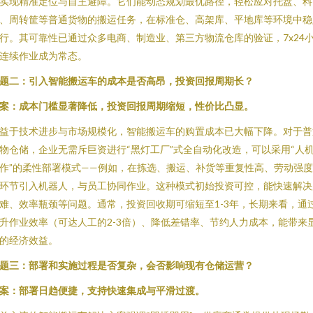
实现精准定位与自主避障。它们能动态规划最优路径，轻松应对托盘、料
、周转筐等普通货物的搬运任务，在标准仓、高架库、平地库等环境中稳
行。其可靠性已通过众多电商、制造业、第三方物流仓库的验证，7x24
连续作业成为常态。
题二：引入智能搬运车的成本是否高昂，投资回报周期长？
案：成本门槛显著降低，投资回报周期缩短，性价比凸显。
益于技术进步与市场规模化，智能搬运车的购置成本已大幅下降。对于普
物仓储，企业无需斥巨资进行“黑灯工厂”式全自动化改造，可以采用“人
作”的柔性部署模式——例如，在拣选、搬运、补货等重复性高、劳动强
环节引入机器人，与员工协同作业。这种模式初始投资可控，能快速解决
难、效率瓶颈等问题。通常，投资回收期可缩短至1-3年，长期来看，通
升作业效率（可达人工的2-3倍）、降低差错率、节约人力成本，能带来
的经济效益。
题三：部署和实施过程是否复杂，会否影响现有仓储运营？
案：部署日趋便捷，支持快速集成与平滑过渡。